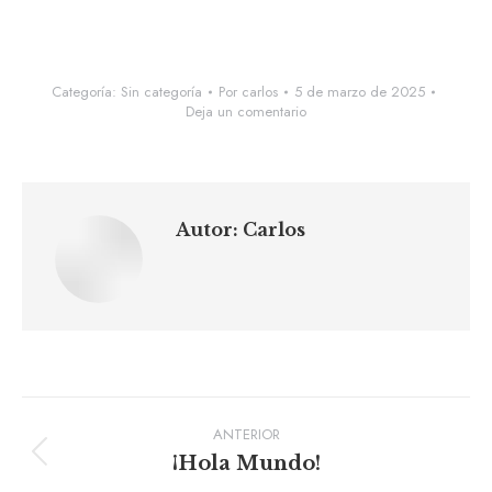
Categoría:
Sin categoría
Por
carlos
5 de marzo de 2025
Deja un comentario
Autor:
Carlos
Navegación
ANTERIOR
de
Publicación
¡Hola Mundo!
anterior: