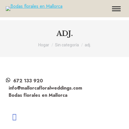
ADJ.
Usted está aquí:
Hogar
Sin categoría
adj.
672 133 920
info@mallorcafloralweddings.com
Bodas florales en Mallorca