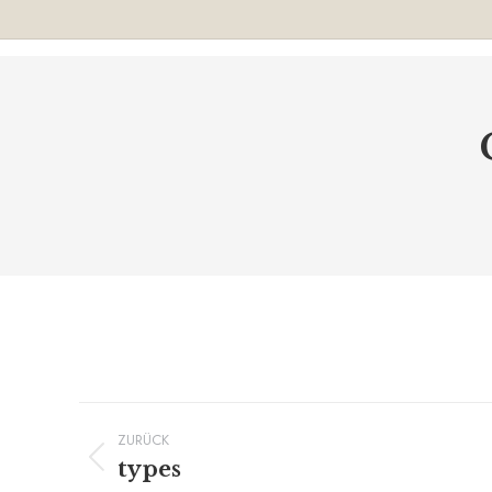
Album-
ZURÜCK
Navigation
types
Vorheriges