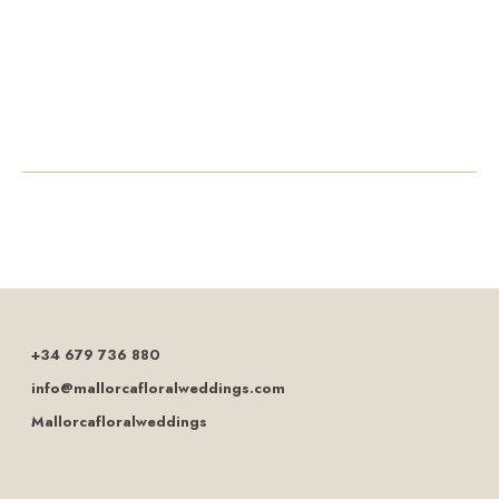
+34 679 736 880
info@mallorcafloralweddings.com
Mallorcafloralweddings